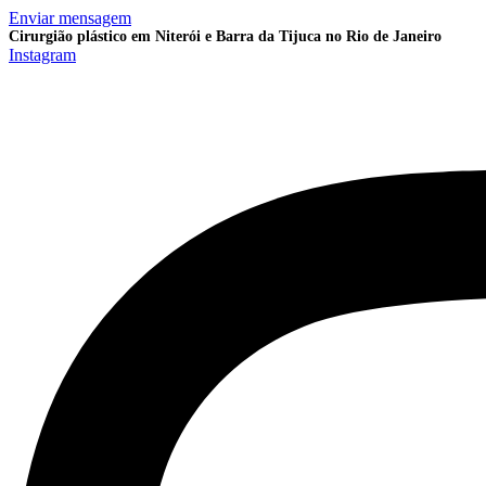
Ir
Enviar mensagem
para
Cirurgião plástico em Niterói e Barra da Tijuca no Rio de Janeiro
Instagram
o
conteúdo