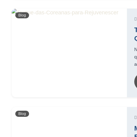
Blog
N
q
a
Blog