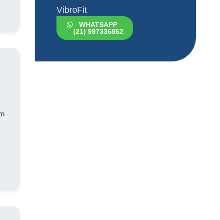
VibroFit
WHATSAPP
(21) 997336862
om