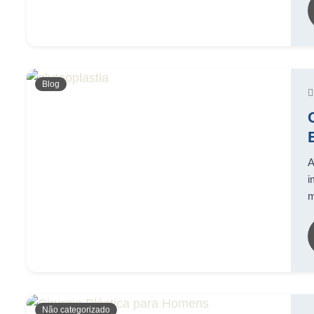
Blog
A
i
m
Não categorizado