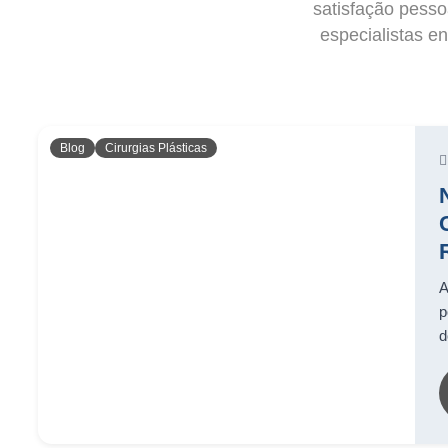
satisfação pesso
especialistas en
Blog
Cirurgias Plásticas
A
p
d