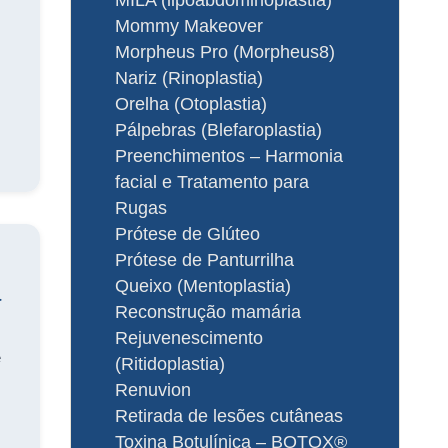
Mommy Makeover
Morpheus Pro (Morpheus8)
Nariz (Rinoplastia)
Orelha (Otoplastia)
Pálpebras (Blefaroplastia)
Preenchimentos – Harmonia
facial e Tratamento para
Rugas
Prótese de Glúteo
Prótese de Panturrilha
Queixo (Mentoplastia)
a
Reconstrução mamária
Rejuvenescimento
e
(Ritidoplastia)
m
Renuvion
Retirada de lesões cutâneas
Toxina Botulínica – BOTOX®