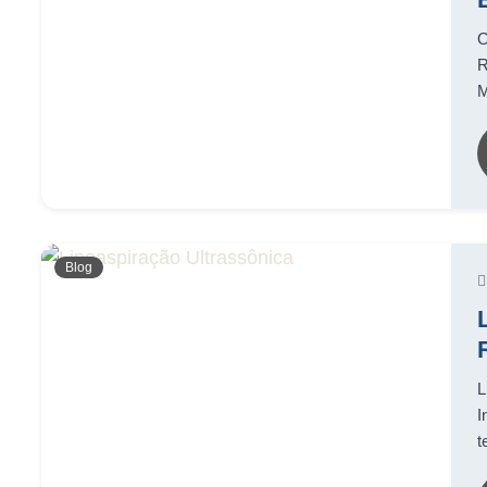
O
R
M
Blog
L
I
t