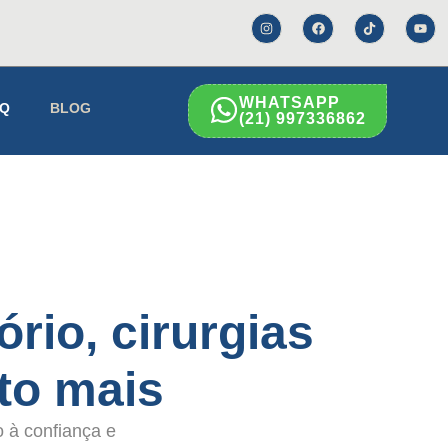
WHATSAPP
AQ
BLOG
(21) 997336862
ório, cirurgias
to mais
o à confiança e