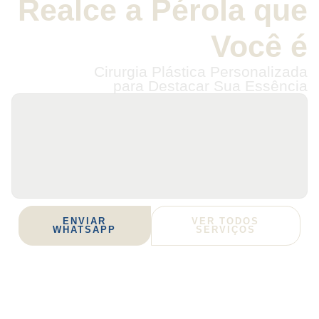
Realce a Pérola que
Você é
Cirurgia Plástica
Personalizada
para Destacar Sua Essência
ENVIAR
VER TODOS
WHATSAPP
SERVIÇOS